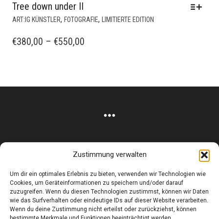
Tree down under II
DIESES
,
,
ART:IG KÜNSTLER
FOTOGRAFIE
LIMITIERTE EDITION
PRODUKT
WEIST
PREISSPANNE:
€
380,00
–
€
550,00
MEHRERE
€380,00
VARIANTEN
BIS
AUF.
€550,00
DIE
OPTIONEN
KÖNNEN
AUF
DER
PRODUKTSEITE
GEWÄHLT
Zustimmung verwalten
WERDEN
Corneliusstr. 19, München, 80469, Germany
Um dir ein optimales Erlebnis zu bieten, verwenden wir Technologien wie
Telefon: +49 (0)89 552 985 72
Cookies, um Geräteinformationen zu speichern und/oder darauf
Öffnungszeiten: Di. - FR. 11.00 –19.30 UHR · SA. 11.00 –18.00
zuzugreifen. Wenn du diesen Technologien zustimmst, können wir Daten
wie das Surfverhalten oder eindeutige IDs auf dieser Website verarbeiten.
UHR
Wenn du deine Zustimmung nicht erteilst oder zurückziehst, können
bestimmte Merkmale und Funktionen beeinträchtigt werden.