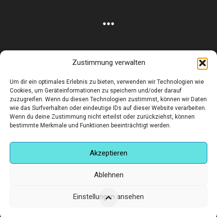
Zustimmung verwalten
Corneliusstr. 19, München, 80469, Germany
Um dir ein optimales Erlebnis zu bieten, verwenden wir Technologien wie
Telefon: +49 (0)89 552 985 72
Cookies, um Geräteinformationen zu speichern und/oder darauf
Öffnungszeiten: Di. - FR. 11.00 –19.30 UHR · SA. 11.00 –18.00
zuzugreifen. Wenn du diesen Technologien zustimmst, können wir Daten
UHR
wie das Surfverhalten oder eindeutige IDs auf dieser Website verarbeiten.
Wenn du deine Zustimmung nicht erteilst oder zurückziehst, können
bestimmte Merkmale und Funktionen beeinträchtigt werden.
Copyright © 2025 - art:ig Galerie
Impressum
Datenschutz
AGB
Hilfe & Kontakt
Versand & Kosten
Finden Sie eine Unterkunft in München
Akzeptieren
Ablehnen
Einstellungen ansehen