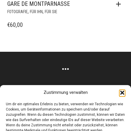
GARE DE MONTPARNASSE
,
,
FOTOGRAFIE
FÜR IHN
FÜR SIE
€
60,00
Zustimmung verwalten
Corneliusstr. 19, München, 80469, Germany
Um dir ein optimales Erlebnis zu bieten, verwenden wir Technologien wie
Telefon: +49 (0)89 552 985 72
Cookies, um Geräteinformationen zu speichern und/oder darauf
Öffnungszeiten: Di. - FR. 11.00 –19.30 UHR · SA. 11.00 –18.00
zuzugreifen. Wenn du diesen Technologien zustimmst, können wir Daten
wie das Surfverhalten oder eindeutige IDs auf dieser Website verarbeiten.
UHR
Wenn du deine Zustimmung nicht erteilst oder zurückziehst, können
bestimmte Merkmale und Funktionen beeinträchtigt werden.