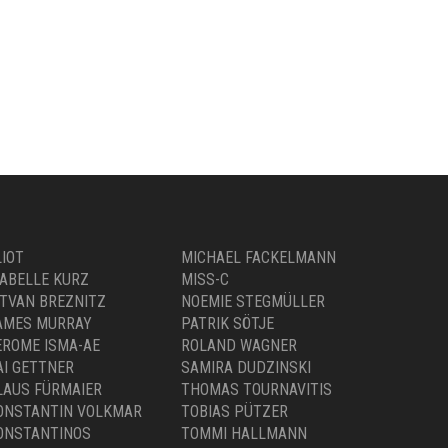
LIOT
MICHAEL FACKELMANN
SABELLE KURZ
MISS-C
STVAN BREZNITZ
NOEMIE STEGMÜLLER
AMES MURRAY
PATRIK SÖTJE
EROME ISMA-AE
ROLAND WAGNER
AI GETTNER
SAMIRA DUDZINSKI
LAUS FÜRMAIER
THOMAS TOURNAVITIS
ONSTANTIN VOLKMAR
TOBIAS PÜTZER
ONSTANTINOS
TOMMI HALLMANN