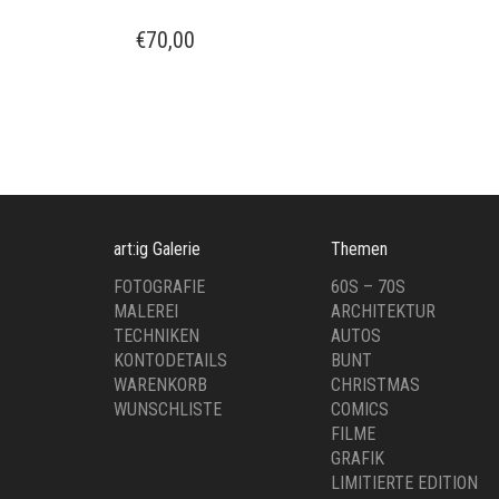
€
70,00
art:ig Galerie
Themen
FOTOGRAFIE
60S – 70S
MALEREI
ARCHITEKTUR
TECHNIKEN
AUTOS
KONTODETAILS
BUNT
WARENKORB
CHRISTMAS
WUNSCHLISTE
COMICS
FILME
GRAFIK
LIMITIERTE EDITION