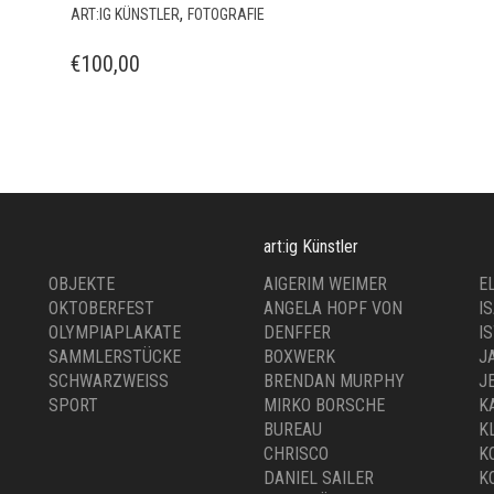
,
ART:IG KÜNSTLER
FOTOGRAFIE
€
100,00
art:ig Künstler
OBJEKTE
AIGERIM WEIMER
E
OKTOBERFEST
ANGELA HOPF VON
I
OLYMPIAPLAKATE
DENFFER
I
SAMMLERSTÜCKE
BOXWERK
J
SCHWARZWEISS
BRENDAN MURPHY
J
SPORT
MIRKO BORSCHE
K
BUREAU
K
CHRISCO
K
DANIEL SAILER
K