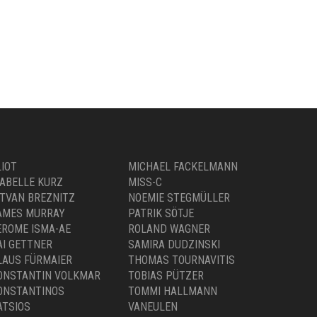
LIOT
MICHAEL FACKELMANN
SABELLE KURZ
MISS-C
STVAN BREZNITZ
NOEMIE STEGMÜLLER
AMES MURRAY
PATRIK SÖTJE
EROME ISMA-AE
ROLAND WAGNER
AI GETTNER
SAMIRA DUDZINSKI
LAUS FÜRMAIER
THOMAS TOURNAVITIS
ONSTANTIN VOLKMAR
TOBIAS PÜTZER
ONSTANTINOS
TOMMI HALLMANN
ATSIOS
VANEULEN