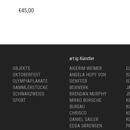
€
45,00
art:ig Künstler
OBJEKTE
AIGERIM WEIMER
E
OKTOBERFEST
ANGELA HOPF VON
I
OLYMPIAPLAKATE
DENFFER
I
SAMMLERSTÜCKE
BOXWERK
J
SCHWARZWEISS
BRENDAN MURPHY
J
SPORT
MIRKO BORSCHE
K
BUREAU
K
CHRISCO
K
DANIEL SAILER
K
EDDA SÖRENSEN
P