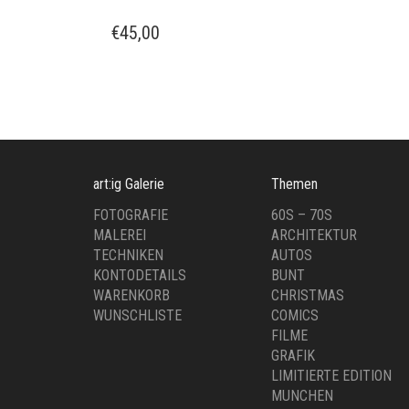
€
45,00
art:ig Galerie
Themen
FOTOGRAFIE
60S – 70S
MALEREI
ARCHITEKTUR
TECHNIKEN
AUTOS
KONTODETAILS
BUNT
WARENKORB
CHRISTMAS
WUNSCHLISTE
COMICS
FILME
GRAFIK
LIMITIERTE EDITION
MUNCHEN