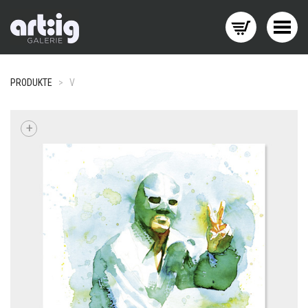
Menü wechseln
PRODUKTE
>
V
+