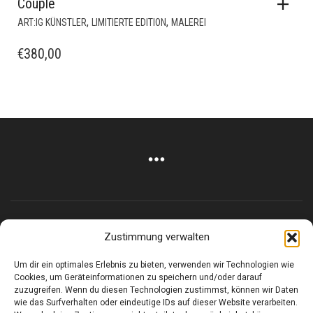
Couple
,
,
ART:IG KÜNSTLER
LIMITIERTE EDITION
MALEREI
€
380,00
Corneliusstr. 19, München, 80469, Germany
Zustimmung verwalten
Telefon: +49 (0)89 552 985 72
Um dir ein optimales Erlebnis zu bieten, verwenden wir Technologien wie
Öffnungszeiten: Di. - FR. 11.00 –19.30 UHR · SA. 11.00 –18.00
Cookies, um Geräteinformationen zu speichern und/oder darauf
UHR
zuzugreifen. Wenn du diesen Technologien zustimmst, können wir Daten
wie das Surfverhalten oder eindeutige IDs auf dieser Website verarbeiten.