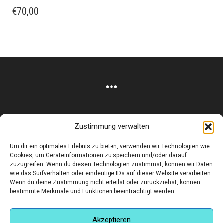
€
70,00
Zustimmung verwalten
Corneliusstr. 19, München, 80469, Germany
Um dir ein optimales Erlebnis zu bieten, verwenden wir Technologien wie
Telefon: +49 (0)89 552 985 72
Cookies, um Geräteinformationen zu speichern und/oder darauf
Öffnungszeiten: Di. - FR. 11.00 –19.30 UHR · SA. 11.00 –18.00
zuzugreifen. Wenn du diesen Technologien zustimmst, können wir Daten
wie das Surfverhalten oder eindeutige IDs auf dieser Website verarbeiten.
UHR
Wenn du deine Zustimmung nicht erteilst oder zurückziehst, können
bestimmte Merkmale und Funktionen beeinträchtigt werden.
Copyright © 2025 - art:ig Galerie
Impressum
Datenschutz
AGB
Hilfe & Kontakt
Versand & Kosten
Finden Sie eine Unterkunft in München
Akzeptieren