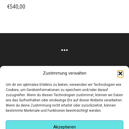
€
540,00
Zustimmung verwalten
Corneliusstr. 19, München, 80469, Germany
Um dir ein optimales Erlebnis zu bieten, verwenden wir Technologien wie
Telefon: +49 (0)89 552 985 72
Cookies, um Geräteinformationen zu speichern und/oder darauf
Öffnungszeiten: Di. - FR. 11.00 –19.30 UHR · SA. 11.00 –18.00
zuzugreifen. Wenn du diesen Technologien zustimmst, können wir Daten
wie das Surfverhalten oder eindeutige IDs auf dieser Website verarbeiten.
UHR
Wenn du deine Zustimmung nicht erteilst oder zurückziehst, können
bestimmte Merkmale und Funktionen beeinträchtigt werden.
Copyright © 2025 - art:ig Galerie
Impressum
Datenschutz
AGB
Hilfe & Kontakt
Versand & Kosten
Finden Sie eine Unterkunft in München
Akzeptieren