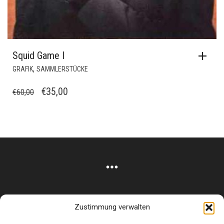
Squid Game I
,
GRAFIK
SAMMLERSTÜCKE
URSPRÜNGLICHER
AKTUELLER
€
35,00
€
60,00
PREIS
PREIS
WAR:
IST:
€60,00
€35,00.
Zustimmung verwalten
Corneliusstr. 19, München, 80469, Germany