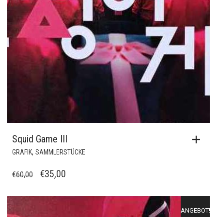
Squid Game III
,
GRAFIK
SAMMLERSTÜCKE
URSPRÜNGLICHER
AKTUELLER
€
35,00
€
60,00
PREIS
PREIS
WAR:
IST:
ANGEBOT!
€60,00
€35,00.