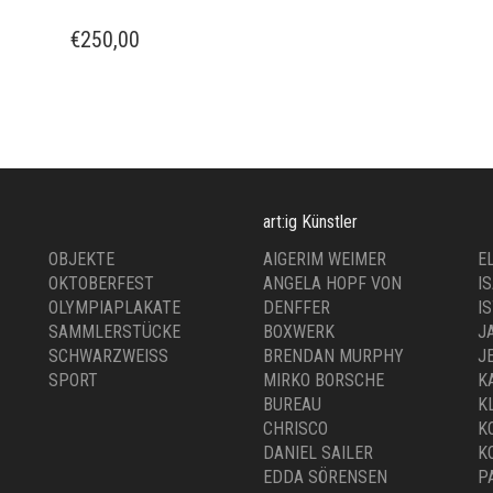
€
250,00
art:ig Künstler
OBJEKTE
AIGERIM WEIMER
E
OKTOBERFEST
ANGELA HOPF VON
I
OLYMPIAPLAKATE
DENFFER
I
SAMMLERSTÜCKE
BOXWERK
J
SCHWARZWEISS
BRENDAN MURPHY
J
SPORT
MIRKO BORSCHE
K
BUREAU
K
CHRISCO
K
DANIEL SAILER
K
EDDA SÖRENSEN
P