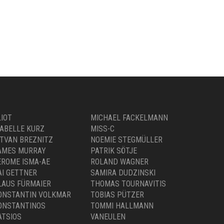
LIOT
MICHAEL FACKELMANN
SABELLE KURZ
MISS-C
STVAN BREZNITZ
NOEMIE STEGMÜLLER
AMES MURRAY
PATRIK SÖTJE
EROME ISMA-AE
ROLAND WAGNER
AI GETTNER
SAMIRA DUDZINSKI
LAUS FÜRMAIER
THOMAS TOURNAVITIS
ONSTANTIN VOLKMAR
TOBIAS PÜTZER
ONSTANTINOS
TOMMI HALLMANN
ATSIOS
VANEULEN