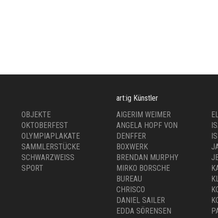
art:ig Künstler
OBJEKTE
AIGERIM WEIMER
E
OKTOBERFEST
ANGELA HOPF VON
I
OLYMPIAPLAKATE
DENFFER
I
SAMMLERSTÜCKE
BOXWERK
J
SCHWARZWEISS
BRENDAN MURPHY
J
SPORT
MIRKO BORSCHE
K
BUREAU
K
CHRISCO
K
DANIEL SAILER
K
EDDA SÖRENSEN
P