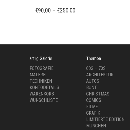
PRODUKT
WEIST
PREISSPANNE:
€
90,00
–
€
250,00
MEHRERE
€90,00
VARIANTEN
BIS
AUF.
€250,00
DIE
OPTIONEN
KÖNNEN
AUF
art:ig Galerie
Themen
DER
PRODUKTSEITE
FOTOGRAFIE
60S – 70S
GEWÄHLT
MALEREI
ARCHITEKTUR
WERDEN
TECHNIKEN
AUTOS
KONTODETAILS
BUNT
WARENKORB
CHRISTMAS
WUNSCHLISTE
COMICS
FILME
GRAFIK
LIMITIERTE EDITION
MUNCHEN