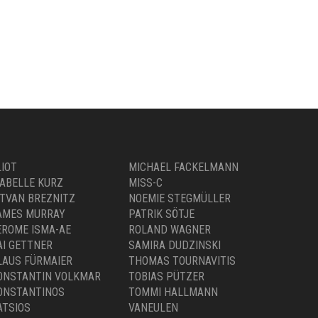
LIOT
MICHAEL FACKELMANN
SABELLE KURZ
MISS-C
STVAN BREZNITZ
NOEMIE STEGMÜLLER
AMES MURRAY
PATRIK SÖTJE
EROME ISMA-AE
ROLAND WAGNER
AI GETTNER
SAMIRA DUDZINSKI
LAUS FÜRMAIER
THOMAS TOURNAVITIS
ONSTANTIN VOLKMAR
TOBIAS PÜTZER
ONSTANTINOS
TOMMI HALLMANN
ATSIOS
VANEULEN