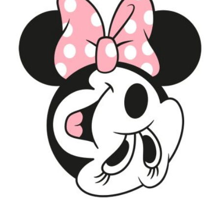
AUF
DER
PRODUKTSEITE
GEWÄHLT
WERDEN