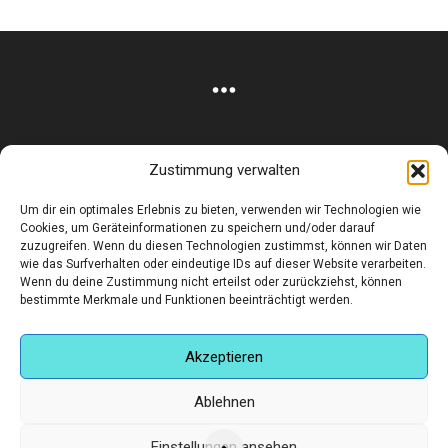
€250,00
DIE
OPTIONEN
KÖNNEN
AUF
DER
PRODUKTSEITE
GEWÄHLT
Zustimmung verwalten
WERDEN
Corneliusstr. 19, München, 80469, Germany
Um dir ein optimales Erlebnis zu bieten, verwenden wir Technologien wie
Telefon: +49 (0)89 552 985 72
Cookies, um Geräteinformationen zu speichern und/oder darauf
Öffnungszeiten: Di. - FR. 11.00 –19.30 UHR · SA. 11.00 –18.00
zuzugreifen. Wenn du diesen Technologien zustimmst, können wir Daten
UHR
wie das Surfverhalten oder eindeutige IDs auf dieser Website verarbeiten.
Wenn du deine Zustimmung nicht erteilst oder zurückziehst, können
bestimmte Merkmale und Funktionen beeinträchtigt werden.
Copyright © 2025 - art:ig Galerie
Impressum
Datenschutz
AGB
Hilfe & Kontakt
Versand & Kosten
Finden Sie eine Unterkunft in München
Akzeptieren
Ablehnen
Einstellungen ansehen