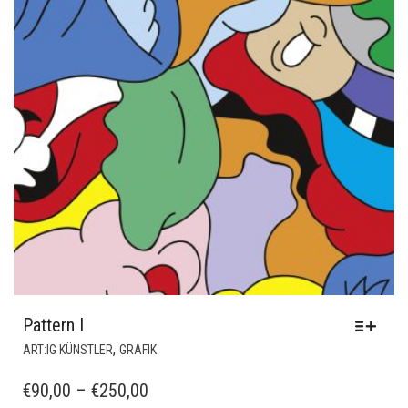
Pattern I
DIESES
,
ART:IG KÜNSTLER
GRAFIK
PRODUKT
WEIST
PREISSPANNE:
€
90,00
–
€
250,00
MEHRERE