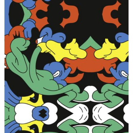
OPTIONEN
KÖNNEN
AUF
DER
PRODUKTSEITE
GEWÄHLT
WERDEN