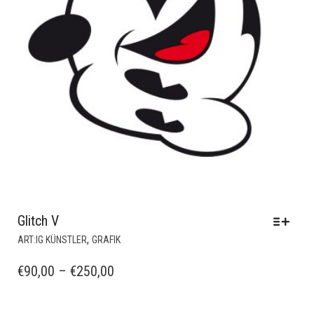
Glitch V
DIESES
,
ART:IG KÜNSTLER
GRAFIK
PRODUKT
WEIST
PREISSPANNE:
€
90,00
–
€
250,00
MEHRERE
€90,00
VARIANTEN
BIS
AUF.