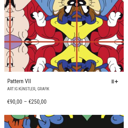
Pattern VII
DIESES
,
ART:IG KÜNSTLER
GRAFIK
PRODUKT
WEIST
PREISSPANNE:
€
90,00
–
€
250,00
MEHRERE
€90,00
VARIANTEN
BIS
AUF.
€250,00
DIE