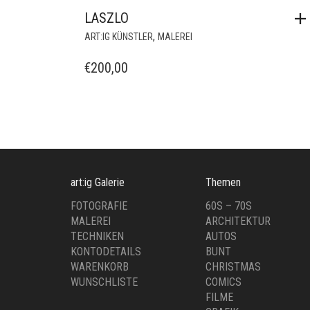
LASZLO
,
ART:IG KÜNSTLER
MALEREI
€
200,00
art:ig Galerie
Themen
FOTOGRAFIE
60S – 70S
MALEREI
ARCHITEKTUR
TECHNIKEN
AUTOS
KONTODETAILS
BUNT
WARENKORB
CHRISTMAS
WUNSCHLISTE
COMICS
FILME