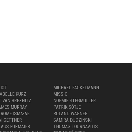
LIOT
MICHAEL FACKELMANN
SABELLE KURZ
MISS-C
STVAN BREZNITZ
NOEMIE STEGMÜLLER
AMES MURRAY
PATRIK SÖTJE
EROME ISMA-AE
ROLAND WAGNER
AI GETTNER
SAMIRA DUDZINSKI
LAUS FÜRMAIER
THOMAS TOURNAVITIS