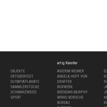
art:ig Künstler
OBJEKTE
AIGERIM WEIMER
E
OKTOBERFEST
ANGELA HOPF VON
I
OLYMPIAPLAKATE
DENFFER
I
SAMMLERSTÜCKE
BOXWERK
J
SCHWARZWEISS
BRENDAN MURPHY
J
SPORT
MIRKO BORSCHE
K
BUREAU
K