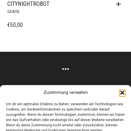
CITYNIGHTROBOT
GRAFIK
€
50,00
Zustimmung verwalten
Corneliusstr. 19, München, 80469, Germany
Um dir ein optimales Erlebnis zu bieten, verwenden wir Technologien wie
Telefon: +49 (0)89 552 985 72
Cookies, um Geräteinformationen zu speichern und/oder darauf
Öffnungszeiten: Di. - FR. 11.00 –19.30 UHR · SA. 11.00 –18.00
zuzugreifen. Wenn du diesen Technologien zustimmst, können wir Daten
wie das Surfverhalten oder eindeutige IDs auf dieser Website verarbeiten.
UHR
Wenn du deine Zustimmung nicht erteilst oder zurückziehst, können
bestimmte Merkmale und Funktionen beeinträchtigt werden.