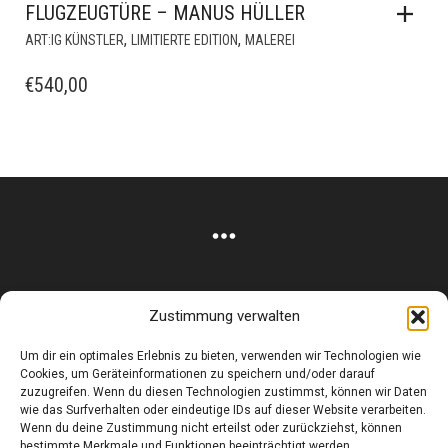
FLUGZEUGTÜRE – MANUS HÜLLER
,
,
ART:IG KÜNSTLER
LIMITIERTE EDITION
MALEREI
€
540,00
Zustimmung verwalten
Corneliusstr. 19, München, 80469, Germany
Um dir ein optimales Erlebnis zu bieten, verwenden wir Technologien wie
Telefon: +49 (0)89 552 985 72
Cookies, um Geräteinformationen zu speichern und/oder darauf
Öffnungszeiten: Di. - FR. 11.00 –19.30 UHR · SA. 11.00 –18.00
zuzugreifen. Wenn du diesen Technologien zustimmst, können wir Daten
wie das Surfverhalten oder eindeutige IDs auf dieser Website verarbeiten.
UHR
Wenn du deine Zustimmung nicht erteilst oder zurückziehst, können
bestimmte Merkmale und Funktionen beeinträchtigt werden.