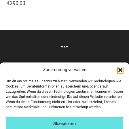
€
290,00
Zustimmung verwalten
Corneliusstr. 19, München, 80469, Germany
Um dir ein optimales Erlebnis zu bieten, verwenden wir Technologien wie
Telefon: +49 (0)89 552 985 72
Cookies, um Geräteinformationen zu speichern und/oder darauf
Öffnungszeiten: Di. - FR. 11.00 –19.30 UHR · SA. 11.00 –18.00
zuzugreifen. Wenn du diesen Technologien zustimmst, können wir Daten
wie das Surfverhalten oder eindeutige IDs auf dieser Website verarbeiten.
UHR
Wenn du deine Zustimmung nicht erteilst oder zurückziehst, können
bestimmte Merkmale und Funktionen beeinträchtigt werden.
Copyright © 2025 - art:ig Galerie
Impressum
Datenschutz
AGB
Hilfe & Kontakt
Versand & Kosten
Finden Sie eine Unterkunft in München
Akzeptieren