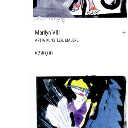
Marilyn VIII
,
ART:IG KÜNSTLER
MALEREI
€
290,00