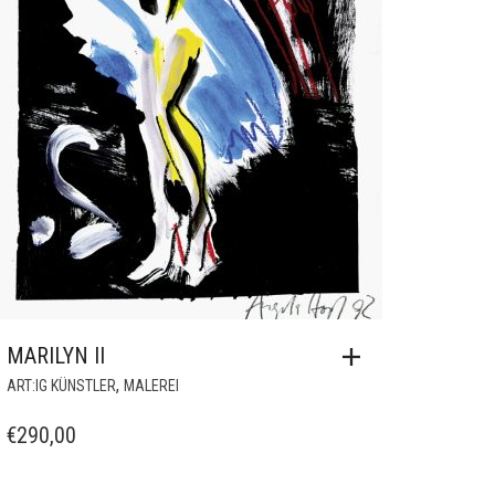
MARILYN II
,
ART:IG KÜNSTLER
MALEREI
€
290,00