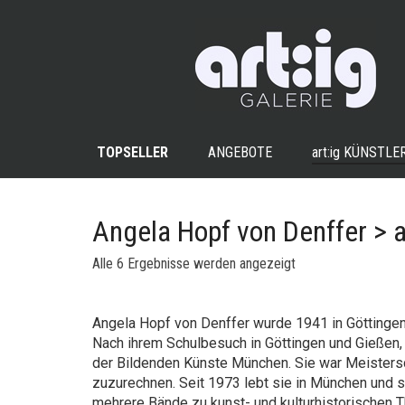
TOPSELLER
ANGEBOTE
art:ig
KÜNSTLE
Angela Hopf von Denffer > a
Nach
Alle 6 Ergebnisse werden angezeigt
Aktualität
sortiert
Angela Hopf von Denffer wurde 1941 in Göttingen 
Nach ihrem Schulbesuch in Göttingen und Gießen,
der Bildenden Künste München. Sie war Meistersc
zuzurechnen. Seit 1973 lebt sie in München und s
mehrere Bände zu kunst- und kulturhistorischen 