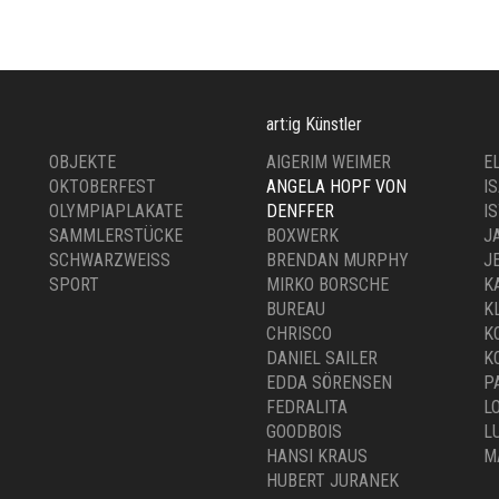
art:ig Künstler
OBJEKTE
AIGERIM WEIMER
E
OKTOBERFEST
ANGELA HOPF VON
I
OLYMPIAPLAKATE
DENFFER
I
SAMMLERSTÜCKE
BOXWERK
J
SCHWARZWEISS
BRENDAN MURPHY
J
SPORT
MIRKO BORSCHE
K
BUREAU
K
CHRISCO
K
DANIEL SAILER
K
EDDA SÖRENSEN
P
FEDRALITA
L
GOODBOIS
L
HANSI KRAUS
M
HUBERT JURANEK