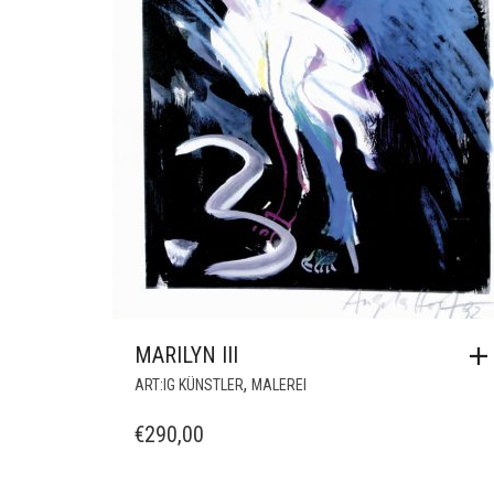
MARILYN III
,
ART:IG KÜNSTLER
MALEREI
€
290,00