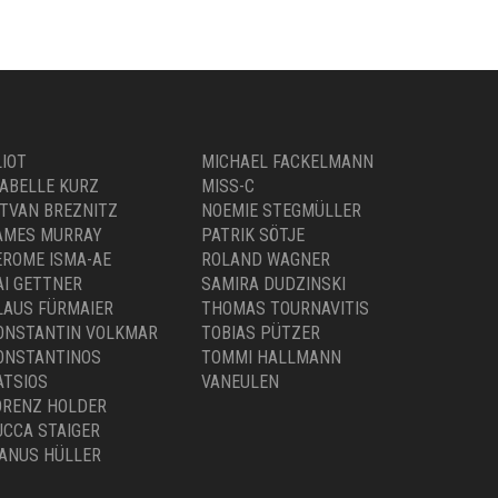
LIOT
MICHAEL FACKELMANN
SABELLE KURZ
MISS-C
STVAN BREZNITZ
NOEMIE STEGMÜLLER
AMES MURRAY
PATRIK SÖTJE
EROME ISMA-AE
ROLAND WAGNER
AI GETTNER
SAMIRA DUDZINSKI
LAUS FÜRMAIER
THOMAS TOURNAVITIS
ONSTANTIN VOLKMAR
TOBIAS PÜTZER
ONSTANTINOS
TOMMI HALLMANN
ATSIOS
VANEULEN
ORENZ HOLDER
UCCA STAIGER
ANUS HÜLLER